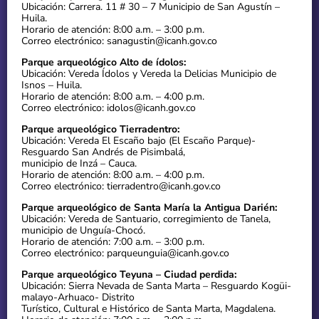
Ubicación: Carrera. 11 # 30 – 7 Municipio de San Agustín –
Huila.
Horario de atención: 8:00 a.m. – 3:00 p.m.
Correo electrónico: sanagustin@icanh.gov.co
Parque arqueológico Alto de ídolos:
Ubicación: Vereda Ídolos y Vereda la Delicias Municipio de
Isnos – Huila.
Horario de atención: 8:00 a.m. – 4:00 p.m.
Correo electrónico: idolos@icanh.gov.co
Parque arqueológico Tierradentro:
Ubicación: Vereda El Escaño bajo (El Escaño Parque)-
Resguardo San Andrés de Pisimbalá,
municipio de Inzá – Cauca.
Horario de atención: 8:00 a.m. – 4:00 p.m.
Correo electrónico: tierradentro@icanh.gov.co
Parque arqueológico de Santa María la Antigua Darién:
Ubicación: Vereda de Santuario, corregimiento de Tanela,
municipio de Unguía-Chocó.
Horario de atención: 7:00 a.m. – 3:00 p.m.
Correo electrónico: parqueunguia@icanh.gov.co
Parque arqueológico Teyuna – Ciudad perdida:
Ubicación: Sierra Nevada de Santa Marta – Resguardo Kogüi-
malayo-Arhuaco- Distrito
Turístico, Cultural e Histórico de Santa Marta, Magdalena.