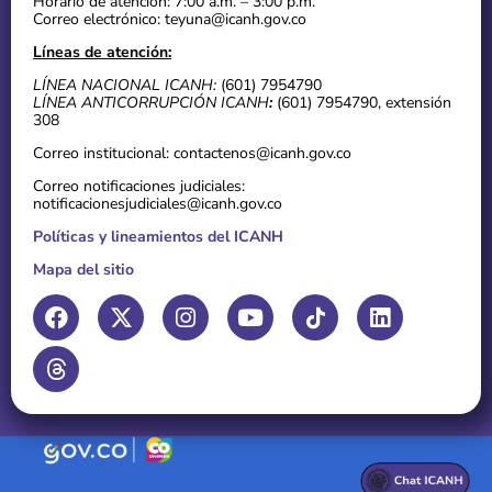
Horario de atención: 7:00 a.m. – 3:00 p.m.
Correo electrónico: teyuna@icanh.gov.co
Líneas de atención:
LÍNEA NACIONAL ICANH:
(601) 7954790
LÍNEA ANTICORRUPCIÓN ICANH
:
(601) 7954790, extensión
308
Correo institucional: contactenos@icanh.gov.co
Correo notificaciones judiciales:
notificacionesjudiciales@icanh.gov.co
Políticas y lineamientos del ICANH
Mapa del sitio
F
T
X
I
Y
L
a
h
-
n
o
i
c
r
t
s
u
n
e
e
w
t
t
k
b
a
i
a
u
e
o
d
t
g
b
d
o
s
t
r
e
i
k
e
a
n
r
m