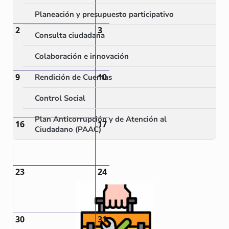
Planeación y presupuesto participativo
2
3
4
Consulta ciudadana
Colaboración e innovación
9
10
11
Rendición de Cuentas
Control Social
Plan Anticorrupción y de Atención al
16
17
18
Ciudadano (PAAC)
23
24
25
30
31
1