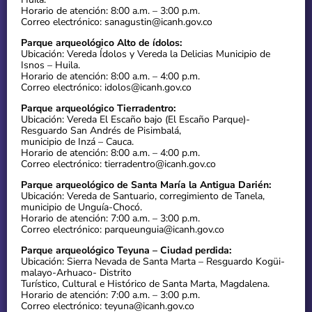
Horario de atención: 8:00 a.m. – 3:00 p.m.
Correo electrónico: sanagustin@icanh.gov.co
Parque arqueológico Alto de ídolos:
Ubicación: Vereda Ídolos y Vereda la Delicias Municipio de
Isnos – Huila.
Horario de atención: 8:00 a.m. – 4:00 p.m.
Correo electrónico: idolos@icanh.gov.co
Parque arqueológico Tierradentro:
Ubicación: Vereda El Escaño bajo (El Escaño Parque)-
Resguardo San Andrés de Pisimbalá,
municipio de Inzá – Cauca.
Horario de atención: 8:00 a.m. – 4:00 p.m.
Correo electrónico: tierradentro@icanh.gov.co
Parque arqueológico de Santa María la Antigua Darién:
Ubicación: Vereda de Santuario, corregimiento de Tanela,
municipio de Unguía-Chocó.
Horario de atención: 7:00 a.m. – 3:00 p.m.
Correo electrónico: parqueunguia@icanh.gov.co
Parque arqueológico Teyuna – Ciudad perdida:
Ubicación: Sierra Nevada de Santa Marta – Resguardo Kogüi-
malayo-Arhuaco- Distrito
Turístico, Cultural e Histórico de Santa Marta, Magdalena.
Horario de atención: 7:00 a.m. – 3:00 p.m.
Correo electrónico: teyuna@icanh.gov.co