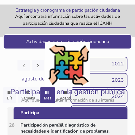
Estrategia y cronograma de participación ciudadana
Aquí encontrará información sobre las actividades de
participación ciudadana que realiza el ICANH
Actividades de participación ciudadana
2022
Hoy
agosto de 2026
2023
Participación en la gestión pública
2024
Día
Semana
Mes
Agenda
Aquí puede consultar Información de su interés
2025
Participa
Dom.
Lun.
Mar.
26
27
28
Participación para el diagnóstico de
2026
necesidades e identificación de problemas.