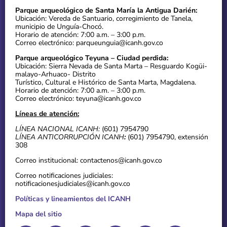
Parque arqueológico de Santa María la Antigua Darién:
Ubicación: Vereda de Santuario, corregimiento de Tanela,
municipio de Unguía-Chocó.
Horario de atención: 7:00 a.m. – 3:00 p.m.
Correo electrónico: parqueunguia@icanh.gov.co
Parque arqueológico Teyuna – Ciudad perdida:
Ubicación: Sierra Nevada de Santa Marta – Resguardo Kogüi-
malayo-Arhuaco- Distrito
Turístico, Cultural e Histórico de Santa Marta, Magdalena.
Horario de atención: 7:00 a.m. – 3:00 p.m.
Correo electrónico: teyuna@icanh.gov.co
Líneas de atención:
LÍNEA NACIONAL ICANH:
(601) 7954790
LÍNEA ANTICORRUPCIÓN ICANH
:
(601) 7954790, extensión
308
Correo institucional: contactenos@icanh.gov.co
Correo notificaciones judiciales:
notificacionesjudiciales@icanh.gov.co
Políticas y lineamientos del ICANH
Mapa del sitio