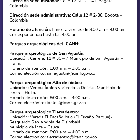
Dirección sede misional:
Calle 12 N.° 2 – 41, Bogotá –
Colombia
Dirección sede administrativa:
Calle 12 # 2-38, Bogotá –
Colombia
Horario de atención:
Lunes a viernes de 8:00 am – 4:00 pm
Correspondencia hasta las 4:00 pm
Parques arqueológicos del ICANH:
Parque arqueológico de San Agustín:
Ubicación: Carrera. 11 # 30 – 7 Municipio de San Agustín –
Huila.
Horario de atención: 8:00 a.m. – 3:00 p.m.
Correo electrónico: sanagustin@icanh.gov.co
Parque arqueológico Alto de ídolos:
Ubicación: Vereda Ídolos y Vereda la Delicias Municipio de
Isnos – Huila.
Horario de atención: 8:00 a.m. – 4:00 p.m.
Correo electrónico: idolos@icanh.gov.co
Parque arqueológico Tierradentro:
Ubicación: Vereda El Escaño bajo (El Escaño Parque)-
Resguardo San Andrés de Pisimbalá,
municipio de Inzá – Cauca.
Horario de atención: 8:00 a.m. – 4:00 p.m.
Correo electrónico: tierradentro@icanh.gov.co