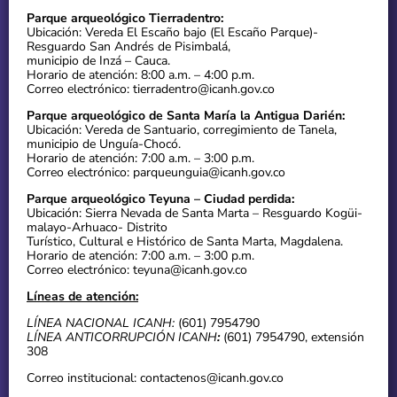
Parque arqueológico Tierradentro:
Ubicación: Vereda El Escaño bajo (El Escaño Parque)-
Resguardo San Andrés de Pisimbalá,
municipio de Inzá – Cauca.
Horario de atención: 8:00 a.m. – 4:00 p.m.
Correo electrónico: tierradentro@icanh.gov.co
Parque arqueológico de Santa María la Antigua Darién:
Ubicación: Vereda de Santuario, corregimiento de Tanela,
municipio de Unguía-Chocó.
Horario de atención: 7:00 a.m. – 3:00 p.m.
Correo electrónico: parqueunguia@icanh.gov.co
Parque arqueológico Teyuna – Ciudad perdida:
Ubicación: Sierra Nevada de Santa Marta – Resguardo Kogüi-
malayo-Arhuaco- Distrito
Turístico, Cultural e Histórico de Santa Marta, Magdalena.
Horario de atención: 7:00 a.m. – 3:00 p.m.
Correo electrónico: teyuna@icanh.gov.co
Líneas de atención:
LÍNEA NACIONAL ICANH:
(601) 7954790
LÍNEA ANTICORRUPCIÓN ICANH
:
(601) 7954790, extensión
308
Correo institucional: contactenos@icanh.gov.co