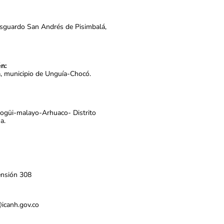
esguardo San Andrés de Pisimbalá,
n:
a, municipio de Unguía-Chocó.
Kogüi-malayo-Arhuaco- Distrito
a.
ensión 308
s@icanh.gov.co