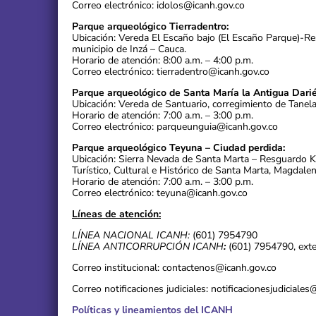
Correo electrónico: idolos@icanh.gov.co
Parque arqueológico Tierradentro:
Ubicación: Vereda El Escaño bajo (El Escaño Parque)-R
municipio de Inzá – Cauca.
Horario de atención: 8:00 a.m. – 4:00 p.m.
Correo electrónico: tierradentro@icanh.gov.co
Parque arqueológico de Santa María la Antigua Darié
Ubicación: Vereda de Santuario, corregimiento de Tanel
Horario de atención: 7:00 a.m. – 3:00 p.m.
Correo electrónico: parqueunguia@icanh.gov.co
Parque arqueológico Teyuna – Ciudad perdida:
Ubicación: Sierra Nevada de Santa Marta – Resguardo 
Turístico, Cultural e Histórico de Santa Marta, Magdalen
Horario de atención: 7:00 a.m. – 3:00 p.m.
Correo electrónico: teyuna@icanh.gov.co
Líneas de atención:
LÍNEA NACIONAL ICANH:
(601) 7954790
LÍNEA ANTICORRUPCIÓN ICANH
:
(601) 7954790, ext
Correo institucional: contactenos@icanh.gov.co
Correo notificaciones judiciales: notificacionesjudiciale
Políticas y lineamientos del ICANH