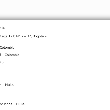
ria.
Calle 12 b N.° 2 – 37, Bogotá –
 Colombia
á – Colombia
0 pm
n – Huila.
de Isnos – Huila.