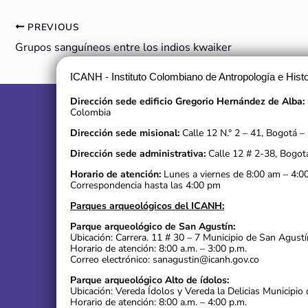
PREVIOUS
Grupos sanguíneos entre los indios kwaiker
ICANH - Instituto Colombiano de Antropología e Histo
Dirección sede edificio Gregorio Hernández de Alba:
Colombia
Dirección sede misional:
Calle 12 N.° 2 – 41, Bogotá –
Dirección sede administrativa:
Calle 12 # 2-38, Bogot
Horario de atención:
Lunes a viernes de 8:00 am – 4:0
Correspondencia hasta las 4:00 pm
Parques arqueológicos del ICANH:
Parque arqueológico de San Agustín:
Ubicación: Carrera. 11 # 30 – 7 Municipio de San Agustí
Horario de atención: 8:00 a.m. – 3:00 p.m.
Correo electrónico: sanagustin@icanh.gov.co
Parque arqueológico Alto de ídolos:
Ubicación: Vereda Ídolos y Vereda la Delicias Municipio 
Horario de atención: 8:00 a.m. – 4:00 p.m.