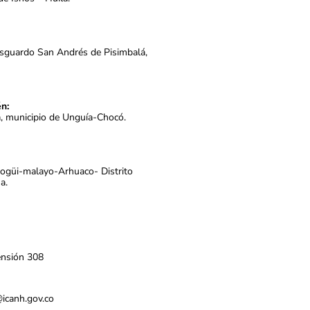
esguardo San Andrés de Pisimbalá,
n:
a, municipio de Unguía-Chocó.
Kogüi-malayo-Arhuaco- Distrito
a.
ensión 308
s@icanh.gov.co