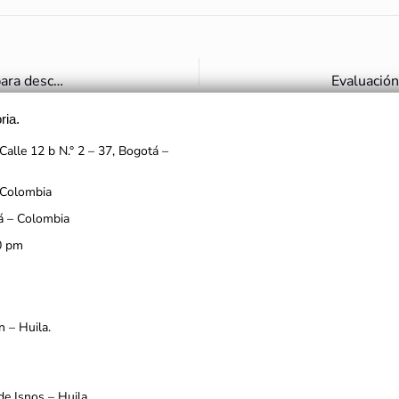
Conservación Bosque de las Estatuas San Agustín (2007) para descargar
ria.
Calle 12 b N.° 2 – 37, Bogotá –
 Colombia
á – Colombia
0 pm
n – Huila.
de Isnos – Huila.