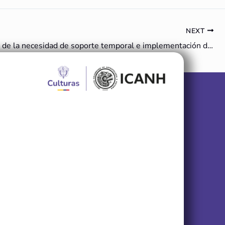
NEXT
Evaluación de la necesidad de soporte temporal e implementación de dispositivos de apuntalamiento para los hipogeos S8, 812, SA1 y SA12. Juan Carlos Rivera Torres (2012).