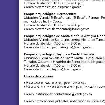
Horario de atención: 8:00 a.m. – 4:00 p.m.
Correo electrónico: idolos@icanh.gov.co
Parque arqueológico Tierradentro:
Ubicación: Vereda El Escaño bajo (El Escaño Parque)-R
municipio de Inzá – Cauca.
Horario de atención: 8:00 a.m. – 4:00 p.m.
Correo electrónico: tierradentro@icanh.gov.co
Parque arqueológico de Santa María la Antigua Darié
Ubicación: Vereda de Santuario, corregimiento de Tanel
Horario de atención: 7:00 a.m. – 3:00 p.m.
Correo electrónico: parqueunguia@icanh.gov.co
Parque arqueológico Teyuna – Ciudad perdida:
Ubicación: Sierra Nevada de Santa Marta – Resguardo 
Turístico, Cultural e Histórico de Santa Marta, Magdalen
Horario de atención: 7:00 a.m. – 3:00 p.m.
Correo electrónico: teyuna@icanh.gov.co
Líneas de atención:
LÍNEA NACIONAL ICANH:
(601) 7954790
LÍNEA ANTICORRUPCIÓN ICANH
:
(601) 7954790, ext
Correo institucional: contactenos@icanh.gov.co
Correo notificaciones judiciales: notificacionesjudiciale