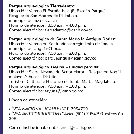
Parque arqueológico Tierradentro:
Ubicación: Vereda El Escaño bajo (El Escaño Parque)-
Resguardo San Andrés de Pisimbalá,
municipio de Inzá – Cauca.
Horario de atención: 8:00 a.m. – 4:00 p.m.
Correo electrónico: tierradentro@icanh.gov.co
Parque arqueológico de Santa María la Antigua Darién:
Ubicación: Vereda de Santuario, corregimiento de Tanela,
municipio de Unguía-Chocó.
Horario de atención: 7:00 a.m. – 3:00 p.m.
Correo electrónico: parqueunguia@icanh.gov.co
Parque arqueológico Teyuna – Ciudad perdida:
Ubicación: Sierra Nevada de Santa Marta – Resguardo Kogüi-
malayo-Arhuaco- Distrito
Turístico, Cultural e Histórico de Santa Marta, Magdalena.
Horario de atención: 7:00 a.m. – 3:00 p.m.
Correo electrónico: teyuna@icanh.gov.co
Líneas de atención:
LÍNEA NACIONAL ICANH:
(601) 7954790
LÍNEA ANTICORRUPCIÓN ICANH
:
(601) 7954790, extensión
308
Correo institucional: contactenos@icanh.gov.co