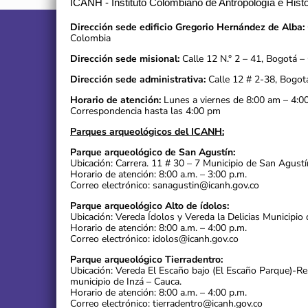
ICANH - Instituto Colombiano de Antropología e Histo
Dirección sede edificio Gregorio Hernández de Alba:
Colombia
Dirección sede misional:
Calle 12 N.° 2 – 41, Bogotá –
Dirección sede administrativa:
Calle 12 # 2-38, Bogot
Horario de atención:
Lunes a viernes de 8:00 am – 4:0
Correspondencia hasta las 4:00 pm
Parques arqueológicos del ICANH:
Parque arqueológico de San Agustín:
Ubicación: Carrera. 11 # 30 – 7 Municipio de San Agustí
Horario de atención: 8:00 a.m. – 3:00 p.m.
Correo electrónico: sanagustin@icanh.gov.co
Parque arqueológico Alto de ídolos:
Ubicación: Vereda Ídolos y Vereda la Delicias Municipio 
Horario de atención: 8:00 a.m. – 4:00 p.m.
Correo electrónico: idolos@icanh.gov.co
Parque arqueológico Tierradentro:
Ubicación: Vereda El Escaño bajo (El Escaño Parque)-R
municipio de Inzá – Cauca.
Horario de atención: 8:00 a.m. – 4:00 p.m.
Correo electrónico: tierradentro@icanh.gov.co