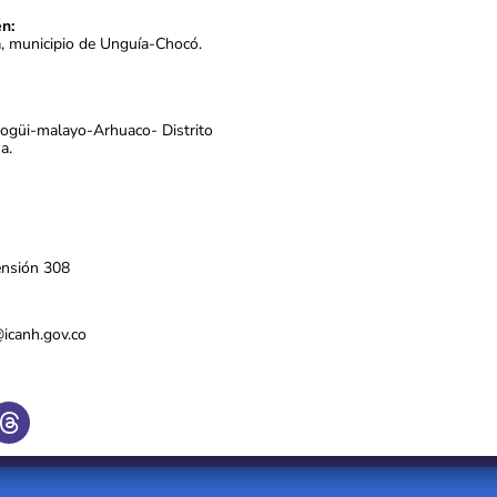
n:
a, municipio de Unguía-Chocó.
Kogüi-malayo-Arhuaco- Distrito
a.
ensión 308
s@icanh.gov.co
T
h
r
e