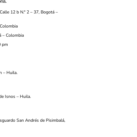
ria.
Calle 12 b N.° 2 – 37, Bogotá –
 Colombia
á – Colombia
0 pm
n – Huila.
de Isnos – Huila.
esguardo San Andrés de Pisimbalá,