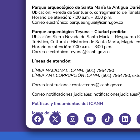
Parque arqueológico de Santa María la Antigua Darié
Ubicación: Vereda de Santuario, corregimiento de Tanel
Horario de atención: 7:00 a.m. – 3:00 p.m.
Correo electrónico: parqueunguia@icanh.gov.co
Parque arqueológico Teyuna – Ciudad perdida:
Ubicación: Sierra Nevada de Santa Marta – Resguardo 
Turístico, Cultural e Histórico de Santa Marta, Magdalen
Horario de atención: 7:00 a.m. – 3:00 p.m.
Correo electrónico: teyuna@icanh.gov.co
Líneas de atención:
LÍNEA NACIONAL ICANH:
(601) 7954790
LÍNEA ANTICORRUPCIÓN ICANH
:
(601) 7954790, ext
Correo institucional: contactenos@icanh.gov.co
Correo notificaciones judiciales: notificacionesjudiciale
Políticas y lineamientos del ICANH
Mapa del sitio
F
X
I
Y
L
a
-
n
o
i
c
t
s
u
n
e
w
t
t
k