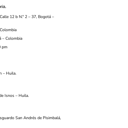
ria.
Calle 12 b N.° 2 – 37, Bogotá –
 Colombia
á – Colombia
0 pm
n – Huila.
de Isnos – Huila.
esguardo San Andrés de Pisimbalá,