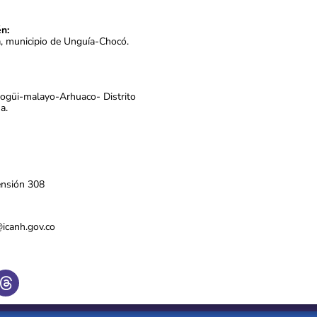
n:
a, municipio de Unguía-Chocó.
Kogüi-malayo-Arhuaco- Distrito
a.
ensión 308
s@icanh.gov.co
T
h
r