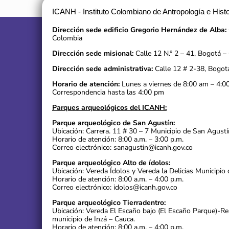
ICANH - Instituto Colombiano de Antropología e Histo
Dirección sede edificio Gregorio Hernández de Alba:
Colombia
Dirección sede misional:
Calle 12 N.° 2 – 41, Bogotá –
Dirección sede administrativa:
Calle 12 # 2-38, Bogot
Horario de atención:
Lunes a viernes de 8:00 am – 4:0
Correspondencia hasta las 4:00 pm
Parques arqueológicos del ICANH:
Parque arqueológico de San Agustín:
Ubicación: Carrera. 11 # 30 – 7 Municipio de San Agustí
Horario de atención: 8:00 a.m. – 3:00 p.m.
Correo electrónico: sanagustin@icanh.gov.co
Parque arqueológico Alto de ídolos:
Ubicación: Vereda Ídolos y Vereda la Delicias Municipio 
Horario de atención: 8:00 a.m. – 4:00 p.m.
Correo electrónico: idolos@icanh.gov.co
Parque arqueológico Tierradentro:
Ubicación: Vereda El Escaño bajo (El Escaño Parque)-R
municipio de Inzá – Cauca.
Horario de atención: 8:00 a.m. – 4:00 p.m.