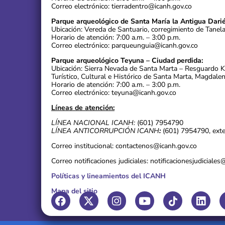
Correo electrónico: tierradentro@icanh.gov.co
Parque arqueológico de Santa María la Antigua Darié
Ubicación: Vereda de Santuario, corregimiento de Tanel
Horario de atención: 7:00 a.m. – 3:00 p.m.
Correo electrónico: parqueunguia@icanh.gov.co
Parque arqueológico Teyuna – Ciudad perdida:
Ubicación: Sierra Nevada de Santa Marta – Resguardo 
Turístico, Cultural e Histórico de Santa Marta, Magdalen
Horario de atención: 7:00 a.m. – 3:00 p.m.
Correo electrónico: teyuna@icanh.gov.co
Líneas de atención:
LÍNEA NACIONAL ICANH:
(601) 7954790
LÍNEA ANTICORRUPCIÓN ICANH
:
(601) 7954790, ext
Correo institucional: contactenos@icanh.gov.co
Correo notificaciones judiciales: notificacionesjudiciale
Políticas y lineamientos del ICANH
Mapa del sitio
F
X
I
Y
L
a
-
n
o
i
c
t
s
u
n