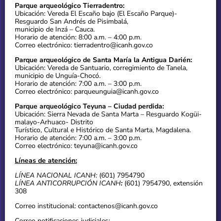
Parque arqueológico Tierradentro:
Ubicación: Vereda El Escaño bajo (El Escaño Parque)-
Resguardo San Andrés de Pisimbalá,
municipio de Inzá – Cauca.
Horario de atención: 8:00 a.m. – 4:00 p.m.
Correo electrónico: tierradentro@icanh.gov.co
Parque arqueológico de Santa María la Antigua Darién:
Ubicación: Vereda de Santuario, corregimiento de Tanela,
municipio de Unguía-Chocó.
Horario de atención: 7:00 a.m. – 3:00 p.m.
Correo electrónico: parqueunguia@icanh.gov.co
Parque arqueológico Teyuna – Ciudad perdida:
Ubicación: Sierra Nevada de Santa Marta – Resguardo Kogüi-
malayo-Arhuaco- Distrito
Turístico, Cultural e Histórico de Santa Marta, Magdalena.
Horario de atención: 7:00 a.m. – 3:00 p.m.
Correo electrónico: teyuna@icanh.gov.co
Líneas de atención:
LÍNEA NACIONAL ICANH:
(601) 7954790
LÍNEA ANTICORRUPCIÓN ICANH
:
(601) 7954790, extensión
308
Correo institucional: contactenos@icanh.gov.co
Correo notificaciones judiciales: