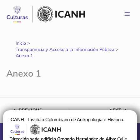
Ir
al
contenido
Inicio
Transparencia y Acceso a la Información Pública
Anexo 1
Anexo 1
PREVIOUS
NEXT
ICANH - Instituto Colombiano de Antropología e Historia.
Dirección sede edificio Gregorio Hernández de Alba:
Calle