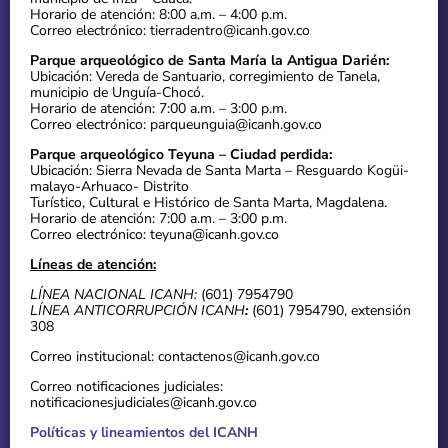
Horario de atención: 8:00 a.m. – 4:00 p.m.
Correo electrónico: tierradentro@icanh.gov.co
Parque arqueológico de Santa María la Antigua Darién:
Ubicación: Vereda de Santuario, corregimiento de Tanela,
municipio de Unguía-Chocó.
Horario de atención: 7:00 a.m. – 3:00 p.m.
Correo electrónico: parqueunguia@icanh.gov.co
Parque arqueológico Teyuna – Ciudad perdida:
Ubicación: Sierra Nevada de Santa Marta – Resguardo Kogüi-
malayo-Arhuaco- Distrito
Turístico, Cultural e Histórico de Santa Marta, Magdalena.
Horario de atención: 7:00 a.m. – 3:00 p.m.
Correo electrónico: teyuna@icanh.gov.co
Líneas de atención:
LÍNEA NACIONAL ICANH:
(601) 7954790
LÍNEA ANTICORRUPCIÓN ICANH
:
(601) 7954790, extensión
308
Correo institucional: contactenos@icanh.gov.co
Correo notificaciones judiciales:
notificacionesjudiciales@icanh.gov.co
Políticas y lineamientos del ICANH