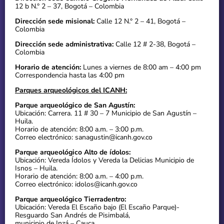
12 b N.° 2 – 37, Bogotá – Colombia
Dirección sede misional:
Calle 12 N.° 2 – 41, Bogotá –
Colombia
Dirección sede administrativa:
Calle 12 # 2-38, Bogotá –
Colombia
Horario de atención:
Lunes a viernes de 8:00 am – 4:00 pm
Correspondencia hasta las 4:00 pm
Parques arqueológicos del ICANH:
Parque arqueológico de San Agustín:
Ubicación: Carrera. 11 # 30 – 7 Municipio de San Agustín –
Huila.
Horario de atención: 8:00 a.m. – 3:00 p.m.
Correo electrónico: sanagustin@icanh.gov.co
Parque arqueológico Alto de ídolos:
Ubicación: Vereda Ídolos y Vereda la Delicias Municipio de
Isnos – Huila.
Horario de atención: 8:00 a.m. – 4:00 p.m.
Correo electrónico: idolos@icanh.gov.co
Parque arqueológico Tierradentro:
Ubicación: Vereda El Escaño bajo (El Escaño Parque)-
Resguardo San Andrés de Pisimbalá,
municipio de Inzá – Cauca.