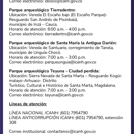
Correo electrónico: idolos@icanh.gov.co
Parque arqueológico Tierradentro:
Ubicación: Vereda El Escaño bajo (El Escaño Parque)-
Resguardo San Andrés de Pisimbalá,
municipio de Inzá – Cauca.
Horario de atención: 8:00 a.m. – 4:00 p.m.
Correo electrónico: tierradentro@icanh.gov.co
Parque arqueológico de Santa María la Antigua Darién:
Ubicación: Vereda de Santuario, corregimiento de Tanela,
municipio de Unguía-Chocó.
Horario de atención: 7:00 a.m. – 3:00 p.m.
Correo electrónico: parqueunguia@icanh.gov.co
Parque arqueológico Teyuna – Ciudad perdida:
Ubicación: Sierra Nevada de Santa Marta – Resguardo Kogüi-
malayo-Arhuaco- Distrito
Turístico, Cultural e Histórico de Santa Marta, Magdalena.
Horario de atención: 7:00 a.m. – 3:00 p.m.
Correo electrónico: teyuna@icanh.gov.co
Líneas de atención:
LÍNEA NACIONAL ICANH:
(601) 7954790
LÍNEA ANTICORRUPCIÓN ICANH
:
(601) 7954790, extensión
308
Correo institucional: contactenos@icanh.gov.co