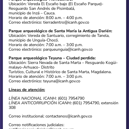
Ubicación: Vereda El Escaño bajo (El Escaño Parque)-
Resguardo San Andrés de Pisimbalá,
municipio de Inzá – Cauca.
Horario de atención: 8:00 a.m. – 4:00 p.m.
Correo electrónico: tierradentro@icanh.gov.co
Parque arqueológico de Santa María la Antigua Darién:
Ubicación: Vereda de Santuario, corregimiento de Tanela,
municipio de Unguía-Chocó.
Horario de atención: 7:00 a.m. – 3:00 p.m.
Correo electrónico: parqueunguia@icanh.gov.co
Parque arqueológico Teyuna – Ciudad perdida:
Ubicación: Sierra Nevada de Santa Marta – Resguardo Kogüi-
malayo-Arhuaco- Distrito
Turístico, Cultural e Histórico de Santa Marta, Magdalena.
Horario de atención: 7:00 a.m. – 3:00 p.m.
Correo electrónico: teyuna@icanh.gov.co
Líneas de atención:
LÍNEA NACIONAL ICANH:
(601) 7954790
LÍNEA ANTICORRUPCIÓN ICANH
:
(601) 7954790, extensión
308
Correo institucional: contactenos@icanh.gov.co
Correo notificaciones judiciales: