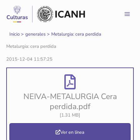
Ir
al
contenido
Inicio
generales
Metalurgia: cera perdida
Metalurgia: cera perdida
2015-12-04 11:57:25
NEIVA-METALURGIA Cera
perdida.pdf
[1.31 MB]
Ver en línea