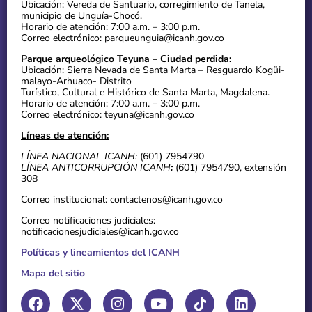
Ubicación: Vereda de Santuario, corregimiento de Tanela,
municipio de Unguía-Chocó.
Horario de atención: 7:00 a.m. – 3:00 p.m.
Correo electrónico: parqueunguia@icanh.gov.co
Parque arqueológico Teyuna – Ciudad perdida:
Ubicación: Sierra Nevada de Santa Marta – Resguardo Kogüi-
malayo-Arhuaco- Distrito
Turístico, Cultural e Histórico de Santa Marta, Magdalena.
Horario de atención: 7:00 a.m. – 3:00 p.m.
Correo electrónico: teyuna@icanh.gov.co
Líneas de atención:
LÍNEA NACIONAL ICANH:
(601) 7954790
LÍNEA ANTICORRUPCIÓN ICANH
:
(601) 7954790, extensión
308
Correo institucional: contactenos@icanh.gov.co
Correo notificaciones judiciales:
notificacionesjudiciales@icanh.gov.co
Políticas y lineamientos del ICANH
Mapa del sitio
F
T
X
I
Y
L
a
h
-
n
o
i