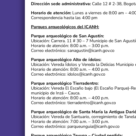
Dirección sede administrativa:
Calle 12 # 2-38, Bogot
Horario de atención:
Lunes a viernes de 8:00 am – 4:0
Correspondencia hasta las 4:00 pm
Parques arqueológicos del ICANH:
Parque arqueológico de San Agustín:
Ubicación: Carrera. 11 # 30 – 7 Municipio de San Agustí
Horario de atención: 8:00 a.m. – 3:00 p.m.
Correo electrónico: sanagustin@icanh.gov.co
Parque arqueológico Alto de ídolos:
Ubicación: Vereda Ídolos y Vereda la Delicias Municipio 
Horario de atención: 8:00 a.m. – 4:00 p.m.
Correo electrónico: idolos@icanh.gov.co
Parque arqueológico Tierradentro:
Ubicación: Vereda El Escaño bajo (El Escaño Parque)-R
municipio de Inzá – Cauca.
Horario de atención: 8:00 a.m. – 4:00 p.m.
Correo electrónico: tierradentro@icanh.gov.co
Parque arqueológico de Santa María la Antigua Darié
Ubicación: Vereda de Santuario, corregimiento de Tanel
Horario de atención: 7:00 a.m. – 3:00 p.m.
Correo electrónico: parqueunguia@icanh.gov.co
Parque arqueológico Teyuna – Ciudad perdida: