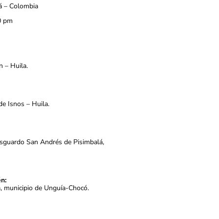
á – Colombia
0 pm
n – Huila.
de Isnos – Huila.
esguardo San Andrés de Pisimbalá,
n:
a, municipio de Unguía-Chocó.