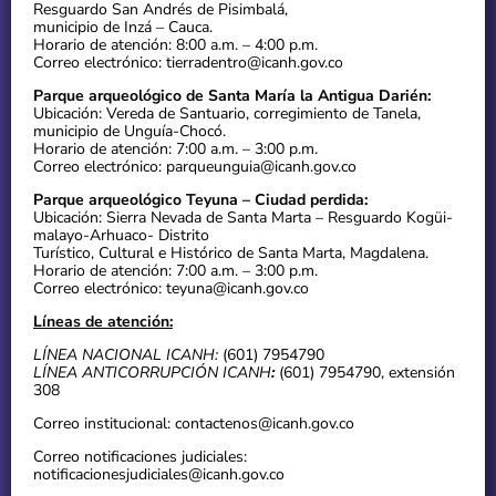
Resguardo San Andrés de Pisimbalá,
municipio de Inzá – Cauca.
Horario de atención: 8:00 a.m. – 4:00 p.m.
Correo electrónico: tierradentro@icanh.gov.co
Parque arqueológico de Santa María la Antigua Darién:
Ubicación: Vereda de Santuario, corregimiento de Tanela,
municipio de Unguía-Chocó.
Horario de atención: 7:00 a.m. – 3:00 p.m.
Correo electrónico: parqueunguia@icanh.gov.co
Parque arqueológico Teyuna – Ciudad perdida:
Ubicación: Sierra Nevada de Santa Marta – Resguardo Kogüi-
malayo-Arhuaco- Distrito
Turístico, Cultural e Histórico de Santa Marta, Magdalena.
Horario de atención: 7:00 a.m. – 3:00 p.m.
Correo electrónico: teyuna@icanh.gov.co
Líneas de atención:
LÍNEA NACIONAL ICANH:
(601) 7954790
LÍNEA ANTICORRUPCIÓN ICANH
:
(601) 7954790, extensión
308
Correo institucional: contactenos@icanh.gov.co
Correo notificaciones judiciales:
notificacionesjudiciales@icanh.gov.co