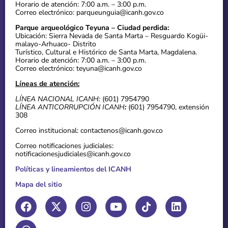
Horario de atención: 7:00 a.m. – 3:00 p.m.
Correo electrónico: parqueunguia@icanh.gov.co
Parque arqueológico Teyuna – Ciudad perdida:
Ubicación: Sierra Nevada de Santa Marta – Resguardo Kogüi-
malayo-Arhuaco- Distrito
Turístico, Cultural e Histórico de Santa Marta, Magdalena.
Horario de atención: 7:00 a.m. – 3:00 p.m.
Correo electrónico: teyuna@icanh.gov.co
Líneas de atención:
LÍNEA NACIONAL ICANH:
(601) 7954790
LÍNEA ANTICORRUPCIÓN ICANH
:
(601) 7954790, extensión
308
Correo institucional: contactenos@icanh.gov.co
Correo notificaciones judiciales:
notificacionesjudiciales@icanh.gov.co
Políticas y lineamientos del ICANH
Mapa del sitio
F
T
X
I
Y
L
a
h
-
n
o
i
c
r
t
s
u
n