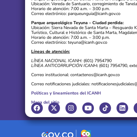
Ubicación: Vereda de Santuario, corregimiento de Tanel
Horario de atención: 7:00 a.m. – 3:00 p.m.
Correo electrónico: parqueunguia@icanh.gov.co
Parque arqueológico Teyuna – Ciudad perdida:
Ubicación: Sierra Nevada de Santa Marta – Resguardo 
Turístico, Cultural e Histórico de Santa Marta, Magdalen
Horario de atención: 7:00 a.m. – 3:00 p.m.
Correo electrónico: teyuna@icanh.gov.co
Líneas de atención:
LÍNEA NACIONAL ICANH:
(601) 7954790
LÍNEA ANTICORRUPCIÓN ICANH
:
(601) 7954790, ext
Correo institucional: contactenos@icanh.gov.co
Correo notificaciones judiciales: notificacionesjudiciale
Políticas y lineamientos del ICANH
Mapa del sitio
F
X
I
Y
L
a
-
n
o
i
c
t
s
u
n
e
w
t
t
k
b
i
a
u
e