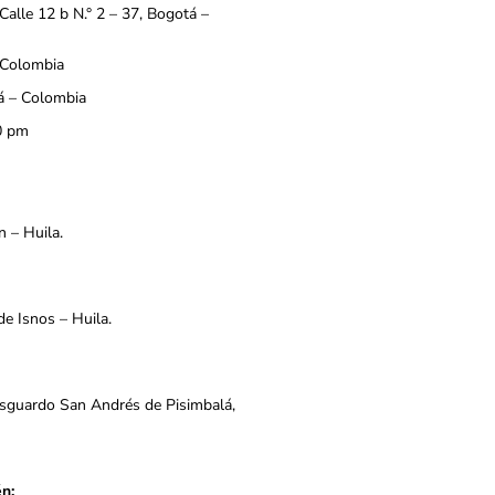
Calle 12 b N.° 2 – 37, Bogotá –
 Colombia
á – Colombia
0 pm
n – Huila.
de Isnos – Huila.
esguardo San Andrés de Pisimbalá,
n: