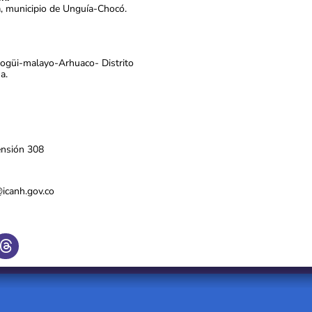
a, municipio de Unguía-Chocó.
Kogüi-malayo-Arhuaco- Distrito
a.
ensión 308
s@icanh.gov.co
T
h
r
e
a