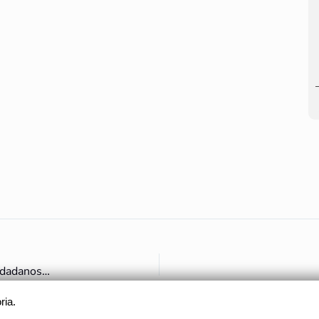
Los invitamos a participar en la última fase de comentarios ciudadanos sobre el Plan de Manejo Arqueológico del Sistema Hidráulico Prehispánico para la declaratoria como Área Arqueológica Protegida
ria.