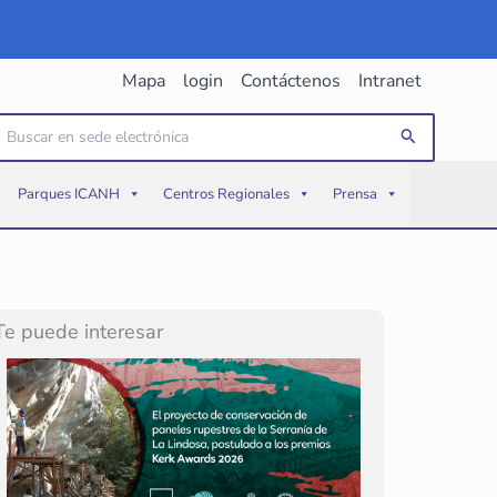
Mapa
login
Contáctenos
Intranet
uscar
Buscar
or:
Parques ICANH
Centros Regionales
Prensa
Te puede interesar