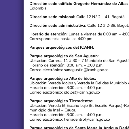
Dirección sede edificio Gregorio Hernández de Alba:
Colombia
Dirección sede misional:
Calle 12 N.° 2 – 41, Bogotá –
Dirección sede administrativa:
Calle 12 # 2-38, Bogot
Horario de atención:
Lunes a viernes de 8:00 am – 4:0
Correspondencia hasta las 4:00 pm
Parques arqueológicos del ICANH:
Parque arqueológico de San Agustín:
Ubicación: Carrera. 11 # 30 – 7 Municipio de San Agustí
Horario de atención: 8:00 a.m. – 3:00 p.m.
Correo electrónico: sanagustin@icanh.gov.co
Parque arqueológico Alto de ídolos:
Ubicación: Vereda Ídolos y Vereda la Delicias Municipio 
Horario de atención: 8:00 a.m. – 4:00 p.m.
Correo electrónico: idolos@icanh.gov.co
Parque arqueológico Tierradentro:
Ubicación: Vereda El Escaño bajo (El Escaño Parque)-R
municipio de Inzá – Cauca.
Horario de atención: 8:00 a.m. – 4:00 p.m.
Correo electrónico: tierradentro@icanh.gov.co
Parque arqueológico de Santa María la Antigua Darié