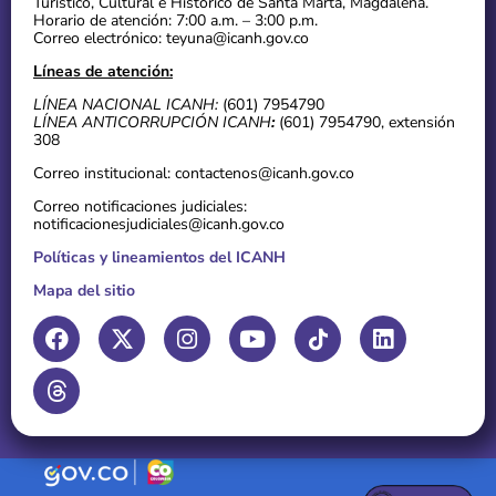
Turístico, Cultural e Histórico de Santa Marta, Magdalena.
Horario de atención: 7:00 a.m. – 3:00 p.m.
Correo electrónico: teyuna@icanh.gov.co
Líneas de atención:
LÍNEA NACIONAL ICANH:
(601) 7954790
LÍNEA ANTICORRUPCIÓN ICANH
:
(601) 7954790, extensión
308
Correo institucional: contactenos@icanh.gov.co
Correo notificaciones judiciales:
notificacionesjudiciales@icanh.gov.co
Políticas y lineamientos del ICANH
Mapa del sitio
F
T
X
I
Y
L
a
h
-
n
o
i
c
r
t
s
u
n
e
e
w
t
t
k
b
a
i
a
u
e
o
d
t
g
b
d
o
s
t
r
e
i
k
e
a
n