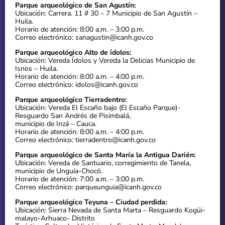
Parque arqueológico de San Agustín:
Ubicación: Carrera. 11 # 30 – 7 Municipio de San Agustín –
Huila.
Horario de atención: 8:00 a.m. – 3:00 p.m.
Correo electrónico: sanagustin@icanh.gov.co
Parque arqueológico Alto de ídolos:
Ubicación: Vereda Ídolos y Vereda la Delicias Municipio de
Isnos – Huila.
Horario de atención: 8:00 a.m. – 4:00 p.m.
Correo electrónico: idolos@icanh.gov.co
Parque arqueológico Tierradentro:
Ubicación: Vereda El Escaño bajo (El Escaño Parque)-
Resguardo San Andrés de Pisimbalá,
municipio de Inzá – Cauca.
Horario de atención: 8:00 a.m. – 4:00 p.m.
Correo electrónico: tierradentro@icanh.gov.co
Parque arqueológico de Santa María la Antigua Darién:
Ubicación: Vereda de Santuario, corregimiento de Tanela,
municipio de Unguía-Chocó.
Horario de atención: 7:00 a.m. – 3:00 p.m.
Correo electrónico: parqueunguia@icanh.gov.co
Parque arqueológico Teyuna – Ciudad perdida:
Ubicación: Sierra Nevada de Santa Marta – Resguardo Kogüi-
malayo-Arhuaco- Distrito