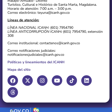
malayo-Arhuaco- Distrito
Turístico, Cultural e Histórico de Santa Marta, Magdalena.
Horario de atención: 7:00 a.m. – 3:00 p.m.
Correo electrónico: teyuna@icanh.gov.co
Líneas de atención:
LÍNEA NACIONAL ICANH:
(601) 7954790
LÍNEA ANTICORRUPCIÓN ICANH
:
(601) 7954790, extensión
308
Correo institucional: contactenos@icanh.gov.co
Correo notificaciones judiciales:
notificacionesjudiciales@icanh.gov.co
Políticas y lineamientos del ICANH
Mapa del sitio
F
T
X
I
Y
L
a
h
-
n
o
i
c
r
t
s
u
n
e
e
w
t
t
k
b
a
i
a
u
e
o
d
t
g
b
d
o
s
t
r
e
i