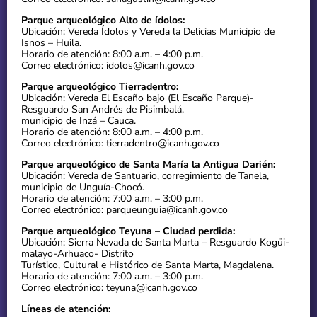
Parque arqueológico Alto de ídolos:
Ubicación: Vereda Ídolos y Vereda la Delicias Municipio de
Isnos – Huila.
Horario de atención: 8:00 a.m. – 4:00 p.m.
Correo electrónico: idolos@icanh.gov.co
Parque arqueológico Tierradentro:
Ubicación: Vereda El Escaño bajo (El Escaño Parque)-
Resguardo San Andrés de Pisimbalá,
municipio de Inzá – Cauca.
Horario de atención: 8:00 a.m. – 4:00 p.m.
Correo electrónico: tierradentro@icanh.gov.co
Parque arqueológico de Santa María la Antigua Darién:
Ubicación: Vereda de Santuario, corregimiento de Tanela,
municipio de Unguía-Chocó.
Horario de atención: 7:00 a.m. – 3:00 p.m.
Correo electrónico: parqueunguia@icanh.gov.co
Parque arqueológico Teyuna – Ciudad perdida:
Ubicación: Sierra Nevada de Santa Marta – Resguardo Kogüi-
malayo-Arhuaco- Distrito
Turístico, Cultural e Histórico de Santa Marta, Magdalena.
Horario de atención: 7:00 a.m. – 3:00 p.m.
Correo electrónico: teyuna@icanh.gov.co
Líneas de atención: