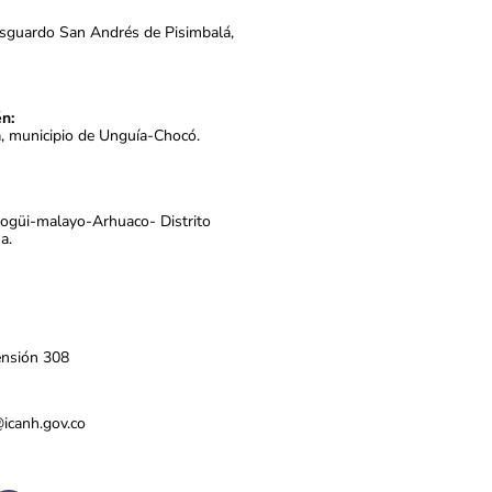
esguardo San Andrés de Pisimbalá,
n:
a, municipio de Unguía-Chocó.
Kogüi-malayo-Arhuaco- Distrito
a.
ensión 308
s@icanh.gov.co