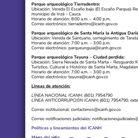
Parque arqueológico Tierradentro:
Ubicación: Vereda El Escaño bajo (El Escaño Parque)-R
municipio de Inzá – Cauca.
Horario de atención: 8:00 a.m. – 4:00 p.m.
Correo electrónico: tierradentro@icanh.gov.co
Parque arqueológico de Santa María la Antigua Darié
Ubicación: Vereda de Santuario, corregimiento de Tanel
Horario de atención: 7:00 a.m. – 3:00 p.m.
Correo electrónico: parqueunguia@icanh.gov.co
Parque arqueológico Teyuna – Ciudad perdida:
Ubicación: Sierra Nevada de Santa Marta – Resguardo 
Turístico, Cultural e Histórico de Santa Marta, Magdalen
Horario de atención: 7:00 a.m. – 3:00 p.m.
Correo electrónico: teyuna@icanh.gov.co
Líneas de atención:
LÍNEA NACIONAL ICANH:
(601) 7954790
LÍNEA ANTICORRUPCIÓN ICANH
:
(601) 7954790, ext
Correo institucional: contactenos@icanh.gov.co
Correo notificaciones judiciales: notificacionesjudiciale
Políticas y lineamientos del ICANH
Mapa del sitio