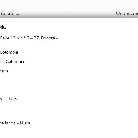
Llega a Colombia el último embarque de piezas arqueológicas desde Costa Rica
Un encuen
ria.
Calle 12 b N.° 2 – 37, Bogotá –
 Colombia
á – Colombia
0 pm
n – Huila.
de Isnos – Huila.