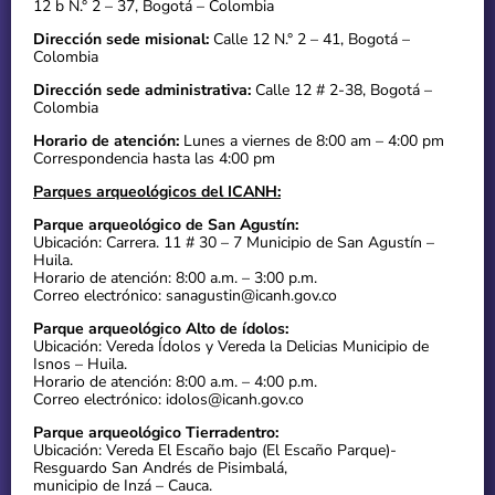
12 b N.° 2 – 37, Bogotá – Colombia
Dirección sede misional:
Calle 12 N.° 2 – 41, Bogotá –
Colombia
Dirección sede administrativa:
Calle 12 # 2-38, Bogotá –
Colombia
Horario de atención:
Lunes a viernes de 8:00 am – 4:00 pm
Correspondencia hasta las 4:00 pm
Parques arqueológicos del ICANH:
Parque arqueológico de San Agustín:
Ubicación: Carrera. 11 # 30 – 7 Municipio de San Agustín –
Huila.
Horario de atención: 8:00 a.m. – 3:00 p.m.
Correo electrónico: sanagustin@icanh.gov.co
Parque arqueológico Alto de ídolos:
Ubicación: Vereda Ídolos y Vereda la Delicias Municipio de
Isnos – Huila.
Horario de atención: 8:00 a.m. – 4:00 p.m.
Correo electrónico: idolos@icanh.gov.co
Parque arqueológico Tierradentro:
Ubicación: Vereda El Escaño bajo (El Escaño Parque)-
Resguardo San Andrés de Pisimbalá,
municipio de Inzá – Cauca.