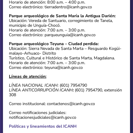
Horario de atención: 8:00 a.m. – 4:00 p.m.
Correo electrónico: tierradentro@icanh.gov.co
Parque arqueológico de Santa María la Antigua Darién:
Ubicación: Vereda de Santuario, corregimiento de Tanela,
municipio de Unguía-Chocó.
Horario de atención: 7:00 a.m. – 3:00 p.m.
Correo electrónico: parqueunguia@icanh.gov.co
Parque arqueológico Teyuna – Ciudad perdida:
Ubicación: Sierra Nevada de Santa Marta – Resguardo Kogüi-
malayo-Arhuaco- Distrito
Turístico, Cultural e Histórico de Santa Marta, Magdalena.
Horario de atención: 7:00 a.m. – 3:00 p.m.
Correo electrónico: teyuna@icanh.gov.co
Líneas de atención:
LÍNEA NACIONAL ICANH:
(601) 7954790
LÍNEA ANTICORRUPCIÓN ICANH
:
(601) 7954790, extensión
308
Correo institucional: contactenos@icanh.gov.co
Correo notificaciones judiciales:
notificacionesjudiciales@icanh.gov.co
Políticas y lineamientos del ICANH