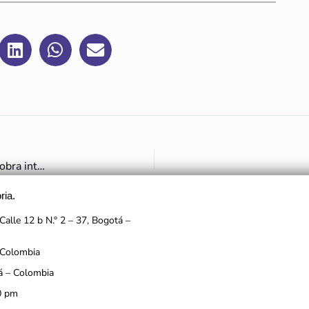
MinCultura y el ICANH ordenan la suspensión temporal de la obra intervención de la Plaza de Mercado de Villa de Leyva (Boyacá)
ria.
Calle 12 b N.° 2 – 37, Bogotá –
 Colombia
á – Colombia
0 pm