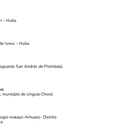
n – Huila.
de Isnos – Huila.
esguardo San Andrés de Pisimbalá,
n:
a, municipio de Unguía-Chocó.
Kogüi-malayo-Arhuaco- Distrito
a.