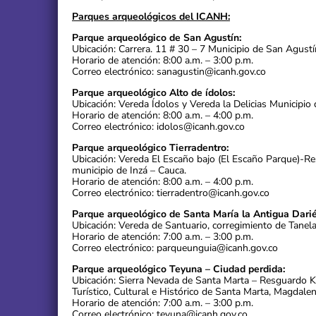
Parques arqueológicos del ICANH:
Parque arqueológico de San Agustín:
Ubicación: Carrera. 11 # 30 – 7 Municipio de San Agustí
Horario de atención: 8:00 a.m. – 3:00 p.m.
Correo electrónico: sanagustin@icanh.gov.co
Parque arqueológico Alto de ídolos:
Ubicación: Vereda Ídolos y Vereda la Delicias Municipio 
Horario de atención: 8:00 a.m. – 4:00 p.m.
Correo electrónico: idolos@icanh.gov.co
Parque arqueológico Tierradentro:
Ubicación: Vereda El Escaño bajo (El Escaño Parque)-R
municipio de Inzá – Cauca.
Horario de atención: 8:00 a.m. – 4:00 p.m.
Correo electrónico: tierradentro@icanh.gov.co
Parque arqueológico de Santa María la Antigua Darié
Ubicación: Vereda de Santuario, corregimiento de Tanel
Horario de atención: 7:00 a.m. – 3:00 p.m.
Correo electrónico: parqueunguia@icanh.gov.co
Parque arqueológico Teyuna – Ciudad perdida:
Ubicación: Sierra Nevada de Santa Marta – Resguardo 
Turístico, Cultural e Histórico de Santa Marta, Magdalen
Horario de atención: 7:00 a.m. – 3:00 p.m.
Correo electrónico: teyuna@icanh.gov.co