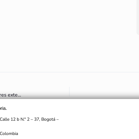
El ICANH actualizó el procedimiento para vincular investigadores externos
ria.
Calle 12 b N.° 2 – 37, Bogotá –
 Colombia