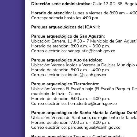
Dirección sede administrativa:
Calle 12 # 2-38, Bogot
Horario de atención:
Lunes a viernes de 8:00 am – 4:0
Correspondencia hasta las 4:00 pm
Parques arqueológicos del ICANH:
Parque arqueológico de San Agustín:
Ubicación: Carrera. 11 # 30 – 7 Municipio de San Agustí
Horario de atención: 8:00 a.m. – 3:00 p.m.
Correo electrónico: sanagustin@icanh.gov.co
Parque arqueológico Alto de ídolos:
Ubicación: Vereda Ídolos y Vereda la Delicias Municipio 
Horario de atención: 8:00 a.m. – 4:00 p.m.
Correo electrónico: idolos@icanh.gov.co
Parque arqueológico Tierradentro:
Ubicación: Vereda El Escaño bajo (El Escaño Parque)-R
municipio de Inzá – Cauca.
Horario de atención: 8:00 a.m. – 4:00 p.m.
Correo electrónico: tierradentro@icanh.gov.co
Parque arqueológico de Santa María la Antigua Darié
Ubicación: Vereda de Santuario, corregimiento de Tanel
Horario de atención: 7:00 a.m. – 3:00 p.m.
Correo electrónico: parqueunguia@icanh.gov.co
Parque arqueológico Teyuna – Ciudad perdida: