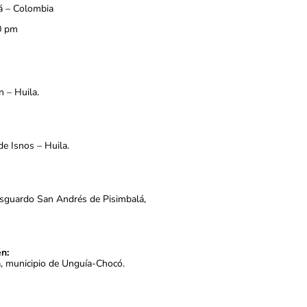
á – Colombia
0 pm
n – Huila.
de Isnos – Huila.
esguardo San Andrés de Pisimbalá,
n:
a, municipio de Unguía-Chocó.