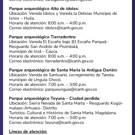
Parque arqueológico Alto de ídolos:
Ubicación: Vereda Ídolos y Vereda la Delicias Municipio de
Isnos – Huila.
Horario de atención: 8:00 a.m. – 4:00 p.m.
Correo electrónico: idolos@icanh.gov.co
Parque arqueológico Tierradentro:
Ubicación: Vereda El Escaño bajo (El Escaño Parque)-
Resguardo San Andrés de Pisimbalá,
municipio de Inzá – Cauca.
Horario de atención: 8:00 a.m. – 4:00 p.m.
Correo electrónico: tierradentro@icanh.gov.co
Parque arqueológico de Santa María la Antigua Darién:
Ubicación: Vereda de Santuario, corregimiento de Tanela,
municipio de Unguía-Chocó.
Horario de atención: 7:00 a.m. – 3:00 p.m.
Correo electrónico: parqueunguia@icanh.gov.co
Parque arqueológico Teyuna – Ciudad perdida:
Ubicación: Sierra Nevada de Santa Marta – Resguardo Kogüi-
malayo-Arhuaco- Distrito
Turístico, Cultural e Histórico de Santa Marta, Magdalena.
Horario de atención: 7:00 a.m. – 3:00 p.m.
Correo electrónico: teyuna@icanh.gov.co
Líneas de atención: