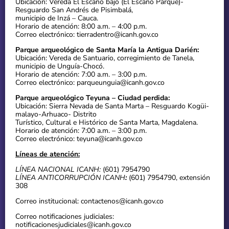
Ubicación: Vereda El Escaño bajo (El Escaño Parque)-
Resguardo San Andrés de Pisimbalá,
municipio de Inzá – Cauca.
Horario de atención: 8:00 a.m. – 4:00 p.m.
Correo electrónico: tierradentro@icanh.gov.co
Parque arqueológico de Santa María la Antigua Darién:
Ubicación: Vereda de Santuario, corregimiento de Tanela,
municipio de Unguía-Chocó.
Horario de atención: 7:00 a.m. – 3:00 p.m.
Correo electrónico: parqueunguia@icanh.gov.co
Parque arqueológico Teyuna – Ciudad perdida:
Ubicación: Sierra Nevada de Santa Marta – Resguardo Kogüi-
malayo-Arhuaco- Distrito
Turístico, Cultural e Histórico de Santa Marta, Magdalena.
Horario de atención: 7:00 a.m. – 3:00 p.m.
Correo electrónico: teyuna@icanh.gov.co
Líneas de atención:
LÍNEA NACIONAL ICANH:
(601) 7954790
LÍNEA ANTICORRUPCIÓN ICANH
:
(601) 7954790, extensión
308
Correo institucional: contactenos@icanh.gov.co
Correo notificaciones judiciales:
notificacionesjudiciales@icanh.gov.co