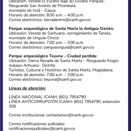
Ubicación: Vereda El Escaño bajo (El Escaño Parque)-
Resguardo San Andrés de Pisimbalá,
municipio de Inzá – Cauca.
Horario de atención: 8:00 a.m. – 4:00 p.m.
Correo electrónico: tierradentro@icanh.gov.co
Parque arqueológico de Santa María la Antigua Darién:
Ubicación: Vereda de Santuario, corregimiento de Tanela,
municipio de Unguía-Chocó.
Horario de atención: 7:00 a.m. – 3:00 p.m.
Correo electrónico: parqueunguia@icanh.gov.co
Parque arqueológico Teyuna – Ciudad perdida:
Ubicación: Sierra Nevada de Santa Marta – Resguardo Kogüi-
malayo-Arhuaco- Distrito
Turístico, Cultural e Histórico de Santa Marta, Magdalena.
Horario de atención: 7:00 a.m. – 3:00 p.m.
Correo electrónico: teyuna@icanh.gov.co
Líneas de atención:
LÍNEA NACIONAL ICANH:
(601) 7954790
LÍNEA ANTICORRUPCIÓN ICANH
:
(601) 7954790, extensión
308
Correo institucional: contactenos@icanh.gov.co
Correo notificaciones judiciales:
notificacionesjudiciales@icanh.gov.co