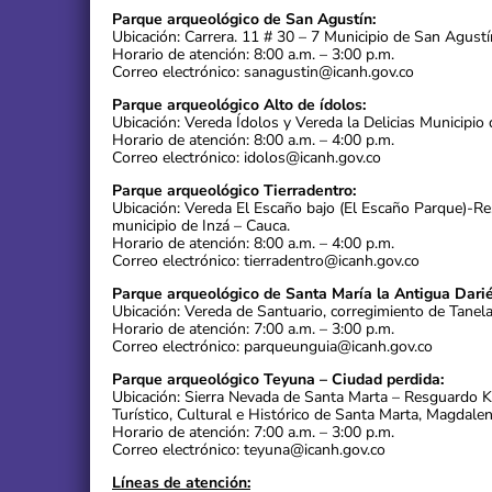
Parque arqueológico de San Agustín:
Ubicación: Carrera. 11 # 30 – 7 Municipio de San Agustí
Horario de atención: 8:00 a.m. – 3:00 p.m.
Correo electrónico: sanagustin@icanh.gov.co
Parque arqueológico Alto de ídolos:
Ubicación: Vereda Ídolos y Vereda la Delicias Municipio 
Horario de atención: 8:00 a.m. – 4:00 p.m.
Correo electrónico: idolos@icanh.gov.co
Parque arqueológico Tierradentro:
Ubicación: Vereda El Escaño bajo (El Escaño Parque)-R
municipio de Inzá – Cauca.
Horario de atención: 8:00 a.m. – 4:00 p.m.
Correo electrónico: tierradentro@icanh.gov.co
Parque arqueológico de Santa María la Antigua Darié
Ubicación: Vereda de Santuario, corregimiento de Tanel
Horario de atención: 7:00 a.m. – 3:00 p.m.
Correo electrónico: parqueunguia@icanh.gov.co
Parque arqueológico Teyuna – Ciudad perdida:
Ubicación: Sierra Nevada de Santa Marta – Resguardo 
Turístico, Cultural e Histórico de Santa Marta, Magdalen
Horario de atención: 7:00 a.m. – 3:00 p.m.
Correo electrónico: teyuna@icanh.gov.co
Líneas de atención: