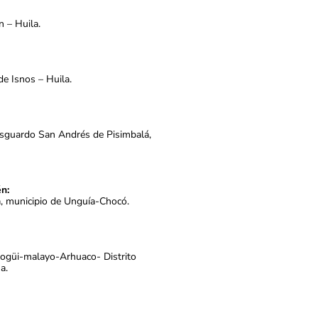
n – Huila.
de Isnos – Huila.
esguardo San Andrés de Pisimbalá,
n:
a, municipio de Unguía-Chocó.
Kogüi-malayo-Arhuaco- Distrito
a.