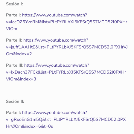
Sesión I:
Parte I:
https://www.youtube.com/watch?
v=lccOZ6YvoRM&list=PLtPYRLbXJ5KFSrQ5S7MCD52l0PXHr
VJOm
Parte II:
https://www.youtube.com/watch?
v=jsJff1AAHtE&list=PLtPYRLbXJ5KFSrQ5S7MCD52l0PXHrVJ
Om&index=2
Parte III
:
https://www.youtube.com/watch?
v=IxDacn37FCk&list=PLtPYRLbXJ5KFSrQ5S7MCD52l0PXHr
VJOm&index=3
Sesión II:
Parte I:
https://www.youtube.com/watch?
v=gRxoEnG1m5Q&list=PLtPYRLbXJ5KFSrQ5S7MCD52l0PX
HrVJOm&index=6&t=0s