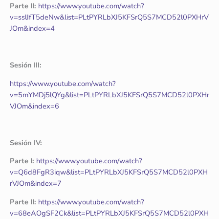
Parte II:
https://www.youtube.com/watch?
v=sslIfT5deNw&list=PLtPYRLbXJ5KFSrQ5S7MCD52l0PXHrV
JOm&index=4
Sesión III:
https://www.youtube.com/watch?
v=5mYMDj5lQYg&list=PLtPYRLbXJ5KFSrQ5S7MCD52l0PXHr
VJOm&index=6
Sesión IV:
Parte I:
https://www.youtube.com/watch?
v=Q6d8FgR3iqw&list=PLtPYRLbXJ5KFSrQ5S7MCD52l0PXH
rVJOm&index=7
Parte II:
https://www.youtube.com/watch?
v=68eAOgSF2Ck&list=PLtPYRLbXJ5KFSrQ5S7MCD52l0PXH