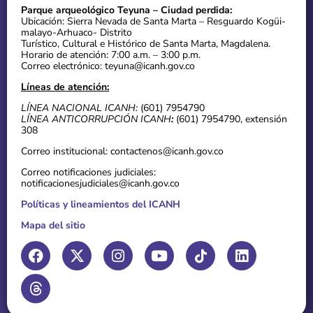
Parque arqueológico Teyuna – Ciudad perdida:
Ubicación: Sierra Nevada de Santa Marta – Resguardo Kogüi-
malayo-Arhuaco- Distrito
Turístico, Cultural e Histórico de Santa Marta, Magdalena.
Horario de atención: 7:00 a.m. – 3:00 p.m.
Correo electrónico: teyuna@icanh.gov.co
Líneas de atención:
LÍNEA NACIONAL ICANH:
(601) 7954790
LÍNEA ANTICORRUPCIÓN ICANH
:
(601) 7954790, extensión
308
Correo institucional: contactenos@icanh.gov.co
Correo notificaciones judiciales:
notificacionesjudiciales@icanh.gov.co
Políticas y lineamientos del ICANH
Mapa del sitio
F
T
X
I
Y
L
a
h
-
n
o
i
c
r
t
s
u
n
e
e
w
t
t
k
b
a
i
a
u
e