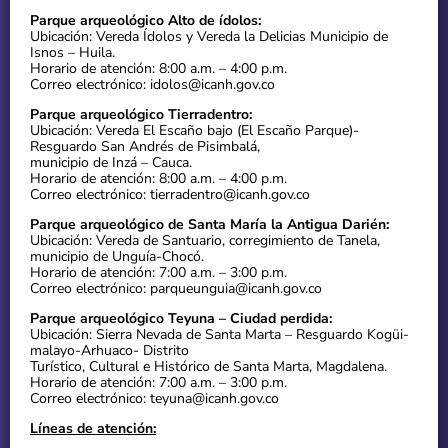
Parque arqueológico Alto de ídolos:
Ubicación: Vereda Ídolos y Vereda la Delicias Municipio de
Isnos – Huila.
Horario de atención: 8:00 a.m. – 4:00 p.m.
Correo electrónico: idolos@icanh.gov.co
Parque arqueológico Tierradentro:
Ubicación: Vereda El Escaño bajo (El Escaño Parque)-
Resguardo San Andrés de Pisimbalá,
municipio de Inzá – Cauca.
Horario de atención: 8:00 a.m. – 4:00 p.m.
Correo electrónico: tierradentro@icanh.gov.co
Parque arqueológico de Santa María la Antigua Darién:
Ubicación: Vereda de Santuario, corregimiento de Tanela,
municipio de Unguía-Chocó.
Horario de atención: 7:00 a.m. – 3:00 p.m.
Correo electrónico: parqueunguia@icanh.gov.co
Parque arqueológico Teyuna – Ciudad perdida:
Ubicación: Sierra Nevada de Santa Marta – Resguardo Kogüi-
malayo-Arhuaco- Distrito
Turístico, Cultural e Histórico de Santa Marta, Magdalena.
Horario de atención: 7:00 a.m. – 3:00 p.m.
Correo electrónico: teyuna@icanh.gov.co
Líneas de atención: