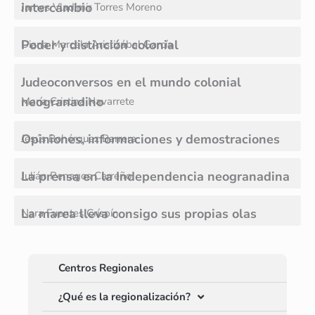
intercambio
James Vladimir Torres Moreno
Poder y distinción colonial
Diana Marcela Aristizábal García
Judeoconversos en el mundo colonial
neogranadino
María Cristina Navarrete
Opiniones, informaciones y demostraciones
Jesús Bohórquez Barrera
La prensa en la Independencia neogranadina
Julián Penagos Carreño
La marea lleva consigo sus propias olas
Nara Fuentes Críspín
Centros Regionales
¿Qué es la regionalización?