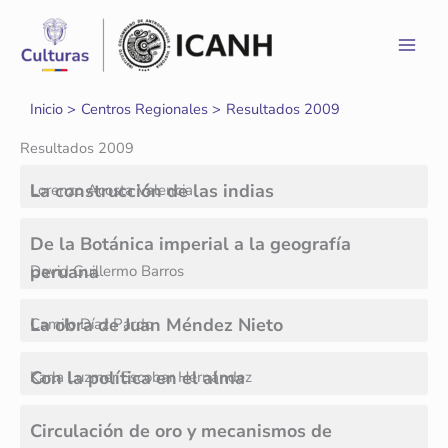
Ir
al
contenido
Inicio
Centros Regionales
Resultados 2009
Resultados 2009
La construcción de las indias
Lorenzo Acosta Valencia
De la Botánica imperial a la geografía
peruana
David Guillermo Barros
La obra de Juan Méndez Nieto
Camilo Díaz Pardo
Con la política en el alma
Karla Luzmer Escobar Hernández
Circulación de oro y mecanismos de