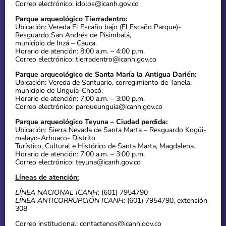
Correo electrónico: idolos@icanh.gov.co
Parque arqueológico Tierradentro:
Ubicación: Vereda El Escaño bajo (El Escaño Parque)-
Resguardo San Andrés de Pisimbalá,
municipio de Inzá – Cauca.
Horario de atención: 8:00 a.m. – 4:00 p.m.
Correo electrónico: tierradentro@icanh.gov.co
Parque arqueológico de Santa María la Antigua Darién:
Ubicación: Vereda de Santuario, corregimiento de Tanela,
municipio de Unguía-Chocó.
Horario de atención: 7:00 a.m. – 3:00 p.m.
Correo electrónico: parqueunguia@icanh.gov.co
Parque arqueológico Teyuna – Ciudad perdida:
Ubicación: Sierra Nevada de Santa Marta – Resguardo Kogüi-
malayo-Arhuaco- Distrito
Turístico, Cultural e Histórico de Santa Marta, Magdalena.
Horario de atención: 7:00 a.m. – 3:00 p.m.
Correo electrónico: teyuna@icanh.gov.co
Líneas de atención:
LÍNEA NACIONAL ICANH:
(601) 7954790
LÍNEA ANTICORRUPCIÓN ICANH
:
(601) 7954790, extensión
308
Correo institucional: contactenos@icanh.gov.co